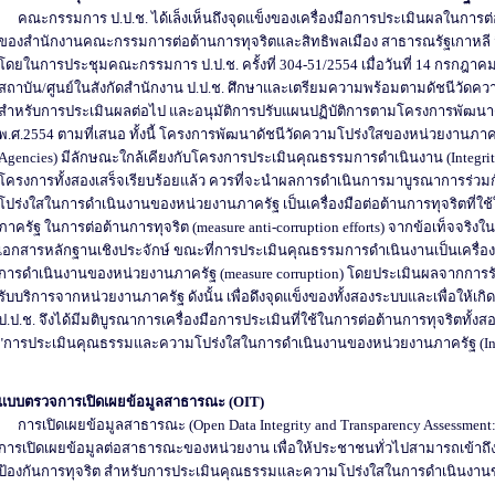
คณะกรรมการ ป.ป.ช. ได้เล็งเห็นถึงจุดแข็งของเครื่องมือการประเมินผลในการต่อ
ของสำนักงานคณะกรรมการต่อต้านการทุจริตและสิทธิพลเมือง สาธารณรัฐเกาหลี จึ
โดยในการประชุมคณะกรรมการ ป.ป.ช. ครั้งที่ 304-51/2554 เมื่อวันที่ 14 กรกฎาคม 
สถาบัน/ศูนย์ในสังกัดสำนักงาน ป.ป.ช. ศึกษาและเตรียมความพร้อมตามดัชนีวัดค
สำหรับการประเมินผลต่อไป และอนุมัติการปรับแผนปฏิบัติการตามโครงการพัฒนา
พ.ศ.2554 ตามที่เสนอ ทั้งนี้ โครงการพัฒนาดัชนีวัดความโปร่งใสของหน่วยงานภาครั
Agencies) มีลักษณะใกล้เคียงกับโครงการประเมินคุณธรรมการดำเนินงาน (Integrity 
โครงการทั้งสองเสร็จเรียบร้อยแล้ว ควรที่จะนำผลการดำเนินการมาบูรณาการร่วม
โปร่งใสในการดำเนินงานของหน่วยงานภาครัฐ เป็นเครื่องมือต่อต้านการทุจริตท
ภาครัฐ ในการต่อต้านการทุจริต (measure anti-corruption efforts) จากข้อเท็จจร
เอกสารหลักฐานเชิงประจักษ์ ขณะที่การประเมินคุณธรรมการดำเนินงานเป็นเครื่องมื
การดำเนินงานของหน่วยงานภาครัฐ (measure corruption) โดยประเมินผลจากการร
รับบริการจากหน่วยงานภาครัฐ ดังนั้น เพื่อดึงจุดแข็งของทั้งสองระบบและเพื่อใ
ป.ป.ช. จึงได้มีมติบูรณาการเครื่องมือการประเมินที่ใช้ในการต่อต้านการทุจริตทั้งสอ
"การประเมินคุณธรรมและความโปร่งใสในการดำเนินงานของหน่วยงานภาครัฐ (Integr
แบบตรวจการเปิดเผยข้อมูลสาธารณะ (OIT)
การเปิดเผยข้อมูลสาธารณะ (Open Data Integrity and Transparency Assessment: O
การเปิดเผยข้อมูลต่อสาธารณะของหน่วยงาน เพื่อให้ประชาชนทั่วไปสามารถเข้าถึงได
ป้องกันการทุจริต สำหรับการประเมินคุณธรรมและความโปร่งใสในการดำเนินงาน